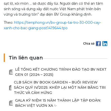
sạt lở, xói mòn … sẽ được đẩy lùi. Người dân có thể an tâm
sinh sống và dựng xây đất nước Việt Nam phát triển bền
vững và trường tồn” đại diện BV Group khẳng định.
Theo:
https://tienphong.vn/bv-group-tai-tro-30-000-cay-
xanh-cho-bac-giang-post1419644.tpo
Chia sẻ
Tin liên quan
LỄ TỔNG KẾT CHƯƠNG TRÌNH ĐÀO TẠO BV NEXT
GEN 01 (2024 – 2025)
CLB SÁCH BV BOOK GARDEN – BUỔI REVIEW
SÁCH QUÝ IV/2025: KHÉP LẠI MỘT NĂM BẰNG TRI
THỨC VÀ CẢM HỨNG
GALA KỶ NIỆM 15 NĂM THÀNH LẬP TẬP ĐOÀN:
BÁCH VIỆT VƯƠN XA ✨