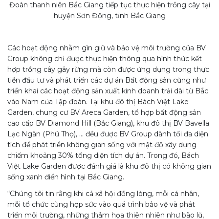
Đoàn thanh niên Bắc Giang tiếp tục thực hiện trồng cây tại
huyện Sơn Động, tỉnh Bắc Giang
Các hoạt động nhằm gìn giữ và bảo vệ môi trường của BV
Group không chỉ được thực hiện thông qua hình thức kết
hợp trồng cây gây rừng mà còn được ứng dụng trong thực
tiễn đầu tư và phát triển các dự án Bất động sản cũng như
triển khai các hoạt động sản xuất kinh doanh trải dài từ Bắc
vào Nam của Tập đoàn. Tại khu đô thị Bách Việt Lake
Garden, chung cư BV Areca Garden, tổ hợp bất động sản
cao cấp BV Diamond Hill (Bắc Giang), khu đô thị BV Bavella
Lạc Ngàn (Phú Thọ), … đều được BV Group dành tối đa diện
tích để phát triển không gian sống với mật độ xây dựng
chiếm khoảng 30% tổng diện tích dự án. Trong đó, Bách
Việt Lake Garden được đánh giá là khu đô thị có không gian
sống xanh điển hình tại Bắc Giang.
“Chúng tôi tin rằng khi cả xã hội đồng lòng, mỗi cá nhân,
mỗi tổ chức cùng hợp sức vào quá trình bảo vệ và phát
triển môi trường, những thảm họa thiên nhiên như bão lũ,