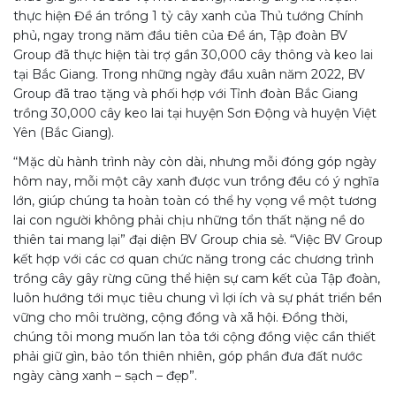
thực hiện Đề án trồng 1 tỷ cây xanh của Thủ tướng Chính
phủ, ngay trong năm đầu tiên của Đề án, Tập đoàn BV
Group đã thực hiện tài trợ gần 30,000 cây thông và keo lai
tại Bắc Giang. Trong những ngày đầu xuân năm 2022, BV
Group đã trao tặng và phối hợp với Tỉnh đoàn Bắc Giang
trồng 30,000 cây keo lai tại huyện Sơn Động và huyện Việt
Yên (Bắc Giang).
“Mặc dù hành trình này còn dài, nhưng mỗi đóng góp ngày
hôm nay, mỗi một cây xanh được vun trồng đều có ý nghĩa
lớn, giúp chúng ta hoàn toàn có thể hy vọng về một tương
lai con người không phải chịu những tổn thất nặng nề do
thiên tai mang lại” đại diện BV Group chia sẻ. “Việc BV Group
kết hợp với các cơ quan chức năng trong các chương trình
trồng cây gây rừng cũng thể hiện sự cam kết của Tập đoàn,
luôn hướng tới mục tiêu chung vì lợi ích và sự phát triển bền
vững cho môi trường, cộng đồng và xã hội. Đồng thời,
chúng tôi mong muốn lan tỏa tới cộng đồng việc cần thiết
phải giữ gìn, bảo tồn thiên nhiên, góp phần đưa đất nước
ngày càng xanh – sạch – đẹp”.