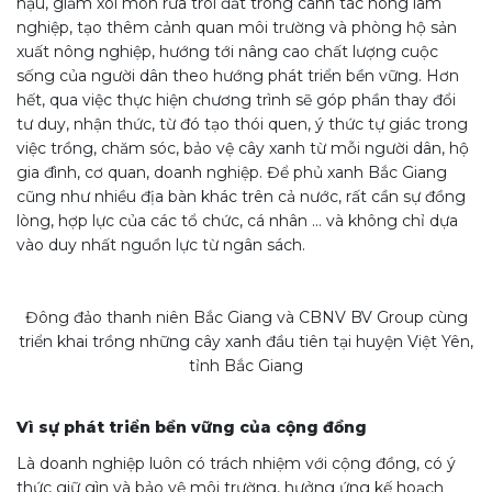
hậu, giảm xói mòn rửa trôi đất trong canh tác nông lâm
nghiệp, tạo thêm cảnh quan môi trường và phòng hộ sản
xuất nông nghiệp, hướng tới nâng cao chất lượng cuộc
sống của người dân theo hướng phát triển bền vững. Hơn
hết, qua việc thực hiện chương trình sẽ góp phần thay đổi
tư duy, nhận thức, từ đó tạo thói quen, ý thức tự giác trong
việc trồng, chăm sóc, bảo vệ cây xanh từ mỗi người dân, hộ
gia đình, cơ quan, doanh nghiệp. Để phủ xanh Bắc Giang
cũng như nhiều địa bàn khác trên cả nước, rất cần sự đồng
lòng, hợp lực của các tổ chức, cá nhân … và không chỉ dựa
vào duy nhất nguồn lực từ ngân sách.
Đông đảo thanh niên Bắc Giang và CBNV BV Group cùng
triển khai trồng những cây xanh đầu tiên tại huyện Việt Yên,
tỉnh Bắc Giang
Vì sự phát triển bền vững của cộng đồng
Là doanh nghiệp luôn có trách nhiệm với cộng đồng, có ý
thức giữ gìn và bảo vệ môi trường, hưởng ứng kế hoạch